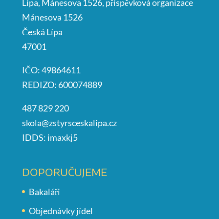
Lípa, Mánesova 1526, příspěvková organizace
Mánesova 1526
Česká Lípa
47001
IČO: 49864611
REDIZO: 600074889
487 829 220
skola@zstyrsceskalipa.cz
IDDS: imaxkj5
DOPORUČUJEME
Bakaláři
Objednávky jídel