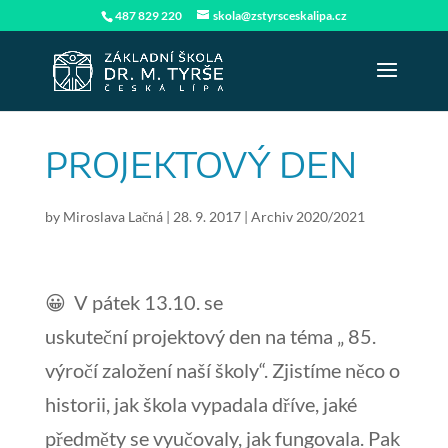
487 829 220
skola@zstyrsceskalipa.cz
PROJEKTOVÝ DEN
by
Miroslava Lačná
|
28. 9. 2017
|
Archiv 2020/2021
😀 V pátek 13.10. se
uskuteční projektový den na téma „ 85.
výročí založení naší školy“. Zjistíme něco o
historii, jak škola vypadala dříve, jaké
předměty se vyučovaly, jak fungovala. Pak