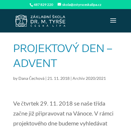
487 829 220
skola@zstyrsceskalipa.cz
PROJEKTOVÝ DEN –
ADVENT
by
Dana Čechová
|
21. 11. 2018
|
Archiv 2020/2021
Ve čtvrtek 29. 11. 2018 se naše třída
začne již připravovat na Vánoce. V rámci
projektového dne budeme vyhledávat