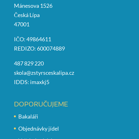
Mánesova 1526
Česká Lípa
47001
IČO: 49864611
REDIZO: 600074889
487 829 220
skola@zstyrsceskalipa.cz
IDDS: imaxkj5
DOPORUČUJEME
Bakaláři
Objednávky jídel