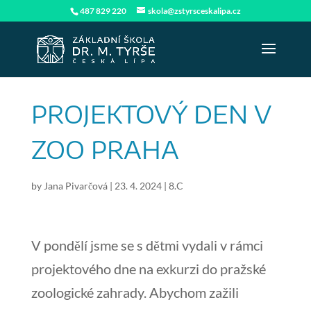
487 829 220
skola@zstyrsceskalipa.cz
PROJEKTOVÝ DEN V
ZOO PRAHA
by
Jana Pivarčová
|
23. 4. 2024
|
8.C
V pondělí jsme se s dětmi vydali v rámci
projektového dne na exkurzi do pražské
zoologické zahrady. Abychom zažili