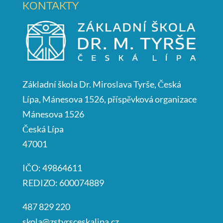
KONTAKTY
Základní škola Dr. Miroslava Tyrše, Česká
Lípa, Mánesova 1526, příspěvková organizace
Mánesova 1526
Česká Lípa
47001
IČO: 49864611
REDIZO: 600074889
487 829 220
skola@zstyrsceskalipa.cz