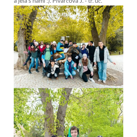
a jela s námi :). Pivarčová J. - tř. uč.