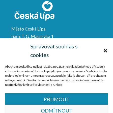
Město Česká Lípa
nám. T. G. Masaryka 1
Česká Lípa
Spravovat souhlas s
47001
cookies
IČO: 00260428
Abychom poskytli co nejlepší služby, používáme k ukládání a/nebo přístupu k
informacím o zařízení, technologie jako jsou soubory cookies. Souhlas s těmito
487 881 111
technologiemi nám umožní zpracovávat údaje, jako je chování při procházení
nebo jedinečná ID na tomto webu. Nesouhlas nebo odvolání souhlasu může
podatelna@mucl.cz
nepříznivě ovlivnit určité vlastnosti a funkce.
PŘIJMOUT
ODMÍTNOUT