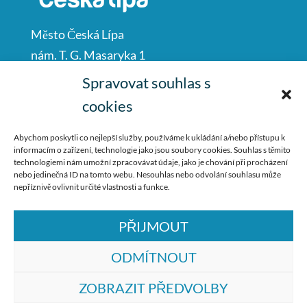
Město Česká Lípa
nám. T. G. Masaryka 1
Česká Lípa
Spravovat souhlas s
47001
cookies
IČO: 00260428
Abychom poskytli co nejlepší služby, používáme k ukládání a/nebo přístupu k
informacím o zařízení, technologie jako jsou soubory cookies. Souhlas s těmito
487 881 111
technologiemi nám umožní zpracovávat údaje, jako je chování při procházení
nebo jedinečná ID na tomto webu. Nesouhlas nebo odvolání souhlasu může
podatelna@mucl.cz
nepříznivě ovlivnit určité vlastnosti a funkce.
PŘIJMOUT
ODMÍTNOUT
ZOBRAZIT PŘEDVOLBY
© ZŠ Dr. M. Tyrše Česká Lípa, vytvořila