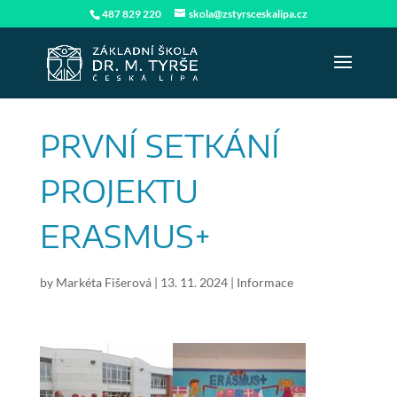
487 829 220
skola@zstyrsceskalipa.cz
PRVNÍ SETKÁNÍ
PROJEKTU
ERASMUS+
by
Markéta Fišerová
|
13. 11. 2024
|
Informace