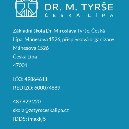
Základní škola Dr. Miroslava Tyrše, Česká
Lípa, Mánesova 1526, příspěvková organizace
Mánesova 1526
Česká Lípa
47001
IČO: 49864611
REDIZO: 600074889
487 829 220
skola@zstyrsceskalipa.cz
IDDS: imaxkj5