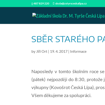
487 829 220
skola@zstyrsceskalipa.cz
SBĚR STARÉHO P
by
Jiří Ort
|
19. 4. 2017
|
Informace
Naposledy v tomto školním roce se 
(pátek) nejpozději do 8:30, protože
výkupny (Kovošrot Česká Lípa), prosím
Všem děkujeme za spolupráci.