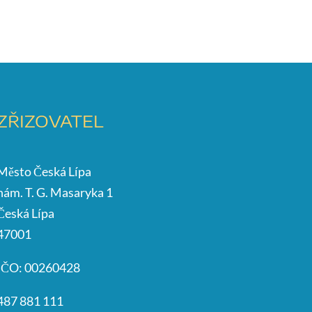
ZŘIZOVATEL
Město Česká Lípa
nám. T. G. Masaryka 1
Česká Lípa
47001
IČO: 00260428
487 881 111