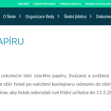
Bakaláři
Objednávka jídel
Veřejné zakázky
Zásady ochrany oso
O Škole
Organizace školy
Školní jídelna
Dokume
APÍRU
uskuteční sběr starého papíru. Svázaný a zvážený
 je sběr hned po naložení kontejneru odvezen do sběr
e, aby lístek odevzdali své třídní učitelce do 11.5.2