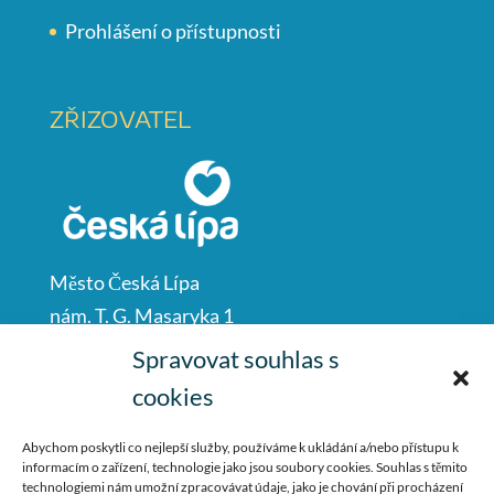
Prohlášení o přístupnosti
ZŘIZOVATEL
Město Česká Lípa
nám. T. G. Masaryka 1
Česká Lípa
Spravovat souhlas s
47001
cookies
IČO: 00260428
Abychom poskytli co nejlepší služby, používáme k ukládání a/nebo přístupu k
informacím o zařízení, technologie jako jsou soubory cookies. Souhlas s těmito
487 881 111
technologiemi nám umožní zpracovávat údaje, jako je chování při procházení