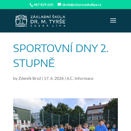
487 829 220
skola@zstyrsceskalipa.cz
SPORTOVNÍ DNY 2.
STUPNĚ
by
Zdeněk Brož
|
17. 6. 2026
|
6.C
,
Informace