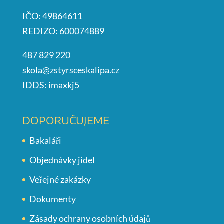
IČO: 49864611
REDIZO: 600074889
487 829 220
skola@zstyrsceskalipa.cz
IDDS: imaxkj5
DOPORUČUJEME
Bakaláři
Objednávky jídel
Veřejné zakázky
Dokumenty
Zásady ochrany osobních údajů