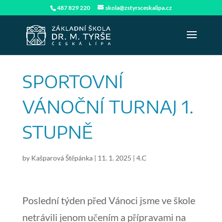
487 829 220
skola@zstyrsceskalipa.cz
SPORTOVNÍ
VÁNOČNÍ TURNAJ 1.
STUPNĚ
by
Kašparová Štěpánka
|
11. 1. 2025
|
4.C
Poslední týden před Vánoci jsme ve škole
netrávili jenom učením a přípravami na