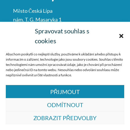
Město Česká Lípa
nám. T. G. Masaryka 1
Česká Lípa
Spravovat souhlas s
47001
cookies
IČO: 00260428
Abychom poskytli co nejlepší služby, používáme k ukládání a/nebo přístupu k
informacím o zařízení, technologie jako jsou soubory cookies. Souhlas s těmito
487 881 111
technologiemi nám umožní zpracovávat údaje, jako je chování při procházení
nebo jedinečná ID na tomto webu. Nesouhlas nebo odvolání souhlasu může
podatelna@mucl.cz
nepříznivě ovlivnit určité vlastnosti a funkce.
PŘIJMOUT
ODMÍTNOUT
ZOBRAZIT PŘEDVOLBY
© ZŠ Dr. M. Tyrše Česká Lípa, vytvořila