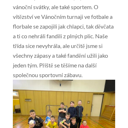
vánoční svátky, ale také sportem. O
vítězství ve Vánočním turnaji ve fotbale a
florbale se zapojili jak chlapci, tak děvčata
a ti co nehráli fandili z plných plic. Naše
třída sice nevyhrála, ale určitě jsme si
všechny zápasy a také fandění užili jako
jeden tým. Příště se těšíme na další
společnou sportovní zábavu.