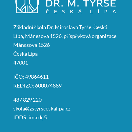
Základní škola Dr. Miroslava Tyrše, Česká
Lípa, Mánesova 1526, příspěvková organizace
Mánesova 1526
Česká Lípa
47001
IČO: 49864611
REDIZO: 600074889
487 829 220
skola@zstyrsceskalipa.cz
IDDS: imaxkj5