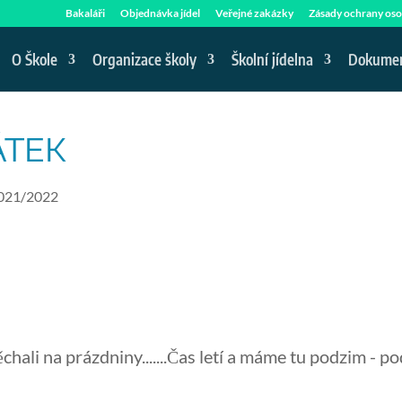
Bakaláři
Objednávka jídel
Veřejné zakázky
Zásady ochrany oso
O Škole
Organizace školy
Školní jídelna
Dokume
ÁTEK
2021/2022
hali na prázdniny.......Čas letí a máme tu podzim - pod