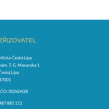
ZŘIZOVATEL
Město Česká Lípa
nám. T. G. Masaryka 1
Česká Lípa
47001
IČO: 00260428
487 881 111