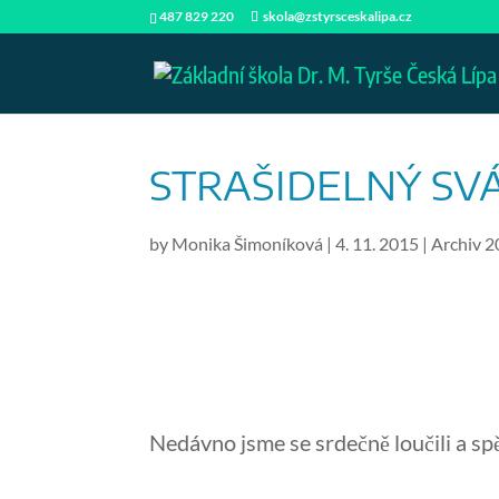
487 829 220
skola@zstyrsceskalipa.cz
STRAŠIDELNÝ SV
by
Monika Šimoníková
|
4. 11. 2015
|
Archiv 
Nedávno jsme se srdečně loučili a spěc