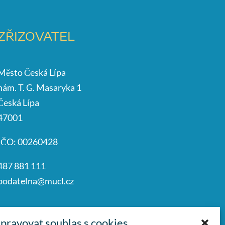
ZŘIZOVATEL
Město Česká Lípa
nám. T. G. Masaryka 1
Česká Lípa
47001
IČO: 00260428
487 881 111
podatelna@mucl.cz
pravovat souhlas s cookies