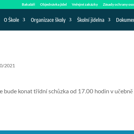
Bakaláři
Objednávka jídel
Veřejné zakázky
Zásady ochrany oso
O Škole
Organizace školy
Školní jídelna
Dokume
20/2021
se bude konat třídní schůzka od 17.00 hodin v učebně