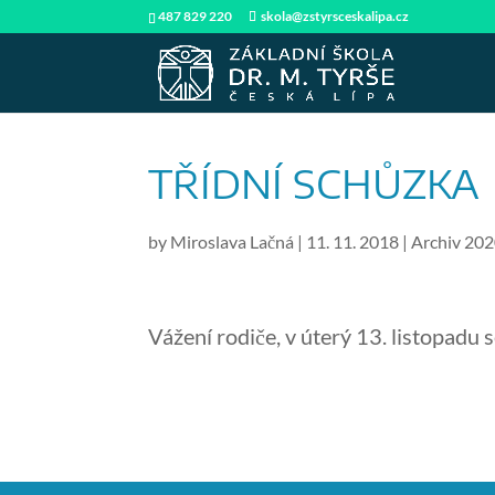
487 829 220
skola@zstyrsceskalipa.cz
TŘÍDNÍ SCHŮZKA
by
Miroslava Lačná
|
11. 11. 2018
|
Archiv 20
Vážení rodiče, v úterý 13. listopadu 