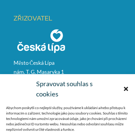
ZŘIZOVATEL
Město Česká Lípa
nám. T. G. Masaryka 1
Česká Lípa
Spravovat souhlas s
47001
cookies
IČO: 00260428
Abychom poskytli co nejlepší služby, používáme k ukládání a/nebo přístupu k
informacím o zařízení, technologie jako jsou soubory cookies. Souhlas s těmito
487 881 111
technologiemi nám umožní zpracovávat údaje, jako je chování při procházení
nebo jedinečná ID na tomto webu. Nesouhlas nebo odvolání souhlasu může
podatelna@mucl.cz
nepříznivě ovlivnit určité vlastnosti a funkce.