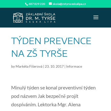
487 829 220
skola@zstyrsceskalipa.cz
TÝDEN PREVENCE
NA ZŠ TYRŠE
by
Markéta Fišerová
|
23. 10. 2017
|
Informace
Minulý týden se konal preventivní týden
pod názvem Jak bezpečně projít
dospíváním.
Lektorka Mgr. Alena