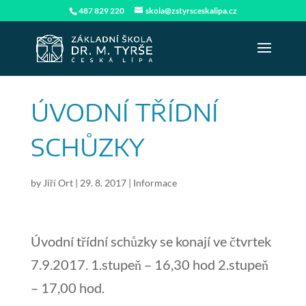
487 829 220
skola@zstyrsceskalipa.cz
ÚVODNÍ TŘÍDNÍ
SCHŮZKY
by
Jiří Ort
|
29. 8. 2017
|
Informace
Úvodní třídní schůzky se konají ve čtvrtek
7.9.2017. 1.stupeň – 16,30 hod 2.stupeň
– 17,00 hod.