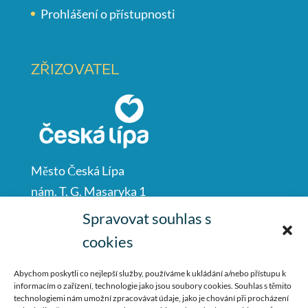
Prohlášení o přístupnosti
ZŘIZOVATEL
Město Česká Lípa
nám. T. G. Masaryka 1
Česká Lípa
Spravovat souhlas s
47001
cookies
IČO: 00260428
Abychom poskytli co nejlepší služby, používáme k ukládání a/nebo přístupu k
informacím o zařízení, technologie jako jsou soubory cookies. Souhlas s těmito
487 881 111
technologiemi nám umožní zpracovávat údaje, jako je chování při procházení