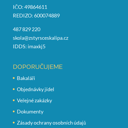
IČO: 49864611
REDIZO: 600074889
487 829 220
skola@zstyrsceskalipa.cz
IDDS: imaxkj5
DOPORUČUJEME
Bakaláři
Objednávky jídel
Veřejné zakázky
Dokumenty
Zásady ochrany osobních údajů