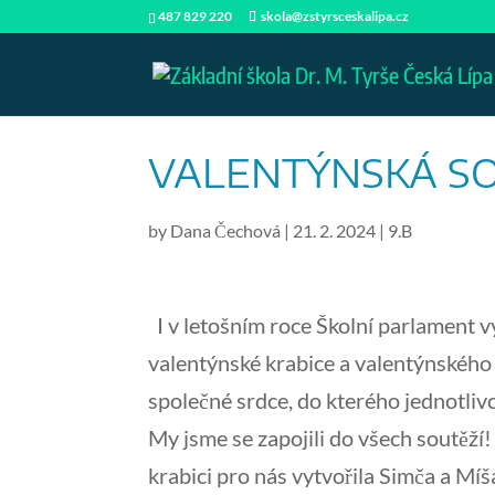
487 829 220
skola@zstyrsceskalipa.cz
VALENTÝNSKÁ S
by
Dana Čechová
|
21. 2. 2024
|
9.B
I v letošním roce Školní parlament v
valentýnské krabice a valentýnského p
společné srdce, do kterého jednotlivci n
My jsme se zapojili do všech soutěží!
krabici pro nás vytvořila Simča a Mí