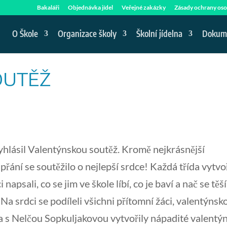
Bakaláři
Objednávka jídel
Veřejné zakázky
Zásady ochrany oso
O Škole
Organizace školy
Školní jídelna
Dokum
OUTĚŽ
yhlásil Valentýnskou soutěž. Kromě nejkrásnější
řání se soutěžilo o nejlepší srdce! Každá třída vytvo
apsali, co se jim ve škole líbí, co je baví a nač se těší
 Na srdci se podíleli všichni přítomní žáci, valentýnsk
ša s Nelčou Sopkuljakovou vytvořily nápadité valentýn