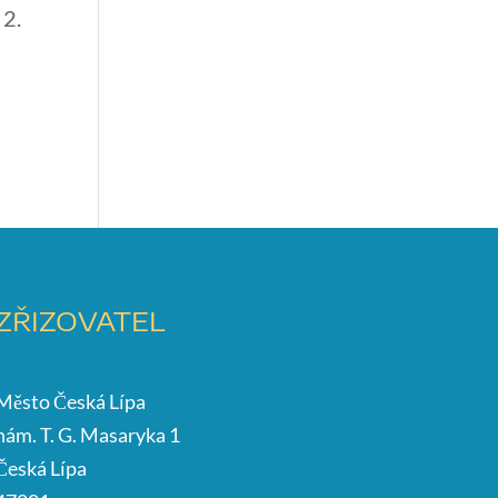
 2.
ZŘIZOVATEL
Město Česká Lípa
nám. T. G. Masaryka 1
Česká Lípa