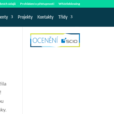
bních údajů
Prohlášení o přístupnosti
Whistleblowing
enty
Projekty
Kontakty
Třídy
řila
!
ou
ky.