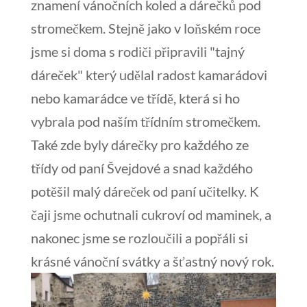
znamení vánočních koled a dárečků pod
stromečkem. Stejně jako v loňském roce
jsme si doma s rodiči připravili "tajný
dáreček" který udělal radost kamarádovi
nebo kamarádce ve třídě, která si ho
vybrala pod naším třídním stromečkem.
Také zde byly dárečky pro každého ze
třídy od paní Švejdové a snad každého
potěšil malý dáreček od paní učitelky. K
čaji jsme ochutnali cukroví od maminek, a
nakonec jsme se rozloučili a popřáli si
krásné vánoční svátky a šťastný nový rok.