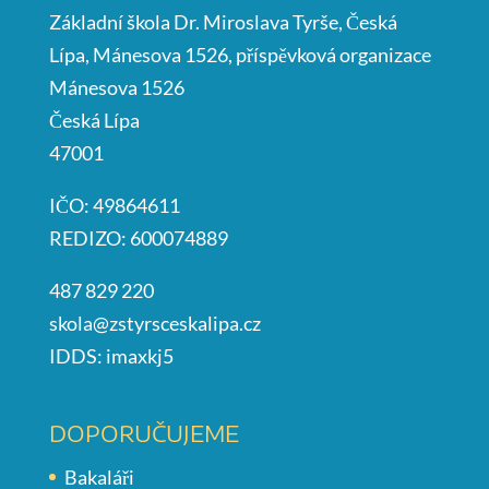
Základní škola Dr. Miroslava Tyrše, Česká
Lípa, Mánesova 1526, příspěvková organizace
Mánesova 1526
Česká Lípa
47001
IČO: 49864611
REDIZO: 600074889
487 829 220
skola@zstyrsceskalipa.cz
IDDS: imaxkj5
DOPORUČUJEME
Bakaláři