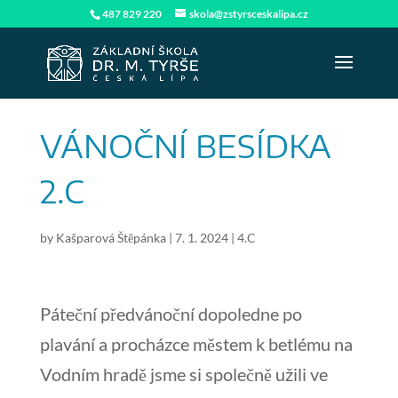
487 829 220
skola@zstyrsceskalipa.cz
VÁNOČNÍ BESÍDKA
2.C
by
Kašparová Štěpánka
|
7. 1. 2024
|
4.C
Páteční předvánoční dopoledne po
plavání a procházce městem k betlému na
Vodním hradě jsme si společně užili ve