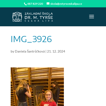
487 829 220
skola@zstyrsceskalipa.cz
IMG_3926
by
Daniela Šantrůčková
|
21. 12. 2024