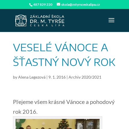
487 829 220
skola@zstyrsceskalipa.cz
VESELÉ VÁNOCE A
ŠŤASTNÝ NOVÝ ROK
by
Alena Legezová
|
9. 1. 2016
|
Archiv 2020/2021
Přejeme všem krásné Vánoce a pohodový
rok 2016.