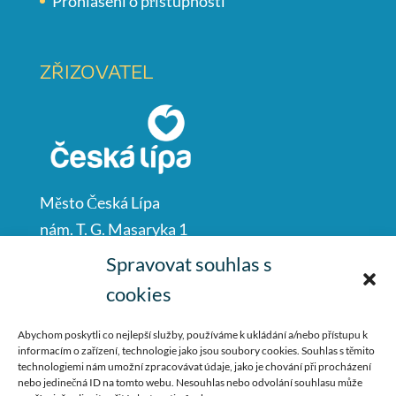
Prohlášení o přístupnosti
ZŘIZOVATEL
Město Česká Lípa
nám. T. G. Masaryka 1
Česká Lípa
Spravovat souhlas s
47001
cookies
IČO: 00260428
Abychom poskytli co nejlepší služby, používáme k ukládání a/nebo přístupu k
informacím o zařízení, technologie jako jsou soubory cookies. Souhlas s těmito
487 881 111
technologiemi nám umožní zpracovávat údaje, jako je chování při procházení
nebo jedinečná ID na tomto webu. Nesouhlas nebo odvolání souhlasu může
podatelna@mucl.cz