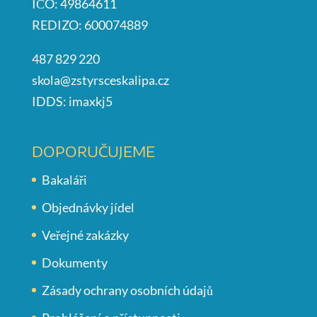
IČO: 49864611
REDIZO: 600074889
487 829 220
skola@zstyrsceskalipa.cz
IDDS: imaxkj5
DOPORUČUJEME
Bakaláři
Objednávky jídel
Veřejné zakázky
Dokumenty
Zásady ochrany osobních údajů