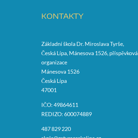
KONTAKTY
Základní škola Dr. Miroslava Tyrše,
Česká Lípa, Mánesova 1526, příspěvková
organizace
Mánesova 1526
Česká Lípa
47001
IČO: 49864611
REDIZO: 600074889
487 829 220
skola@zstyrsceskalipa.cz