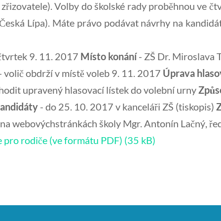
 zřizovatele). Volby do školské rady proběhnou ve čt
Česká Lípa). Máte právo podávat návrhy na kandidát
čtvrtek 9. 11. 2017
Místo konání
- ZŠ Dr. Miroslava 
- volič obdrží v místě voleb 9. 11. 2017
Úprava hlasov
hodit upravený hlasovací lístek do volební urny
Způs
kandidáty
- do 25. 10. 2017 v kanceláři ZŠ (tiskopis)
Z
 na webovýchstránkách školy Mgr. Antonín Lačný, řed
e pro rodiče (ve formátu PDF)