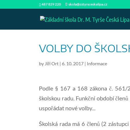
487 829 220
skola@zstyrsceskalipa.cz
VOLBY DO ŠKOLS
by
Jiří Ort
|
6. 10. 2017
|
Informace
Podle § 167 a 168 zákona č. 561/20
školskou radu. Funkční období členů š
uspořádat nové volby...
Školská rada má 6 členů (2 zástupci