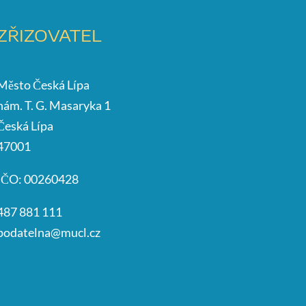
ZŘIZOVATEL
Město Česká Lípa
nám. T. G. Masaryka 1
Česká Lípa
47001
IČO: 00260428
487 881 111
podatelna@mucl.cz