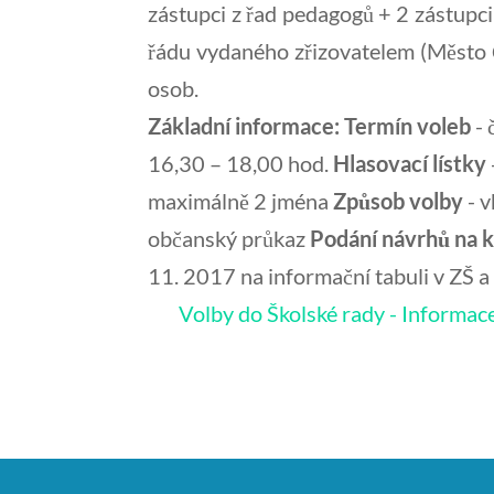
zástupci z řad pedagogů + 2 zástupci
řádu vydaného zřizovatelem (Město 
osob.
Základní informace:
Termín voleb
- 
16,30 – 18,00 hod.
Hlasovací lístky
maximálně 2 jména
Způsob volby
- v
občanský průkaz
Podání návrhů na 
11. 2017 na informační tabuli v ZŠ a
Volby do Školské rady - Informac