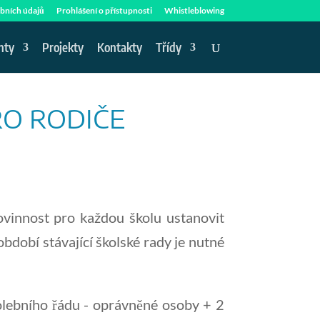
bních údajů
Prohlášení o přístupnosti
Whistleblowing
nty
Projekty
Kontakty
Třídy
RO RODIČE
ovinnost pro každou školu ustanovit
období stávající školské rady je nutné
volebního řádu - oprávněné osoby + 2