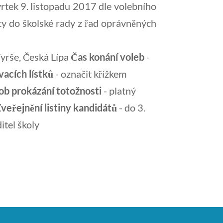
vrtek 9. listopadu 2017 dle volebního
y do školské rady z řad oprávněných
Tyrše, Česká Lípa
Čas konání voleb
-
acích lístků
- označit křížkem
ob prokázání totožnosti
- platný
veřejnění listiny kandidátů
- do 3.
itel školy