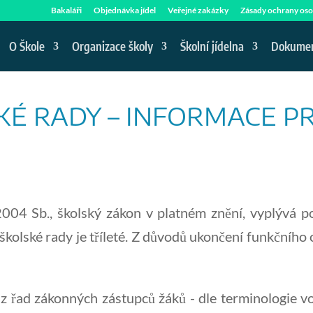
Bakaláři
Objednávka jídel
Veřejné zakázky
Zásady ochrany oso
O Škole
Organizace školy
Školní jídelna
Dokume
KÉ RADY – INFORMACE P
04 Sb., školský zákon v platném znění, vyplývá p
kolské rady je tříleté. Z důvodů ukončení funkčního 
 z řad zákonných zástupců žáků - dle terminologie 