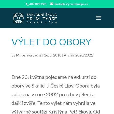
487 829 220
skola@zstyrsceskalipa.cz
VÝLET DO OBORY
by
Miroslava Lačná
|
16. 5. 2018
|
Archiv 2020/2021
Dne 23. května pojedeme na exkurzi do
obory ve Skalici u České Lípy. Obora byla
založena v roce 2002 pro chov jelení a
daňčí zvěře. Tento výlet nám vyhrála ve
výtvarné soutěži Kristýna Petříčková. Od