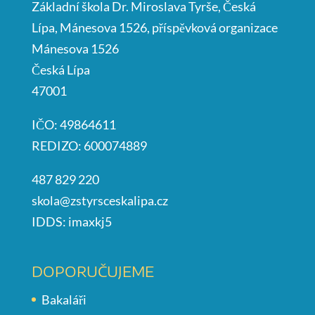
Základní škola Dr. Miroslava Tyrše, Česká
Lípa, Mánesova 1526, příspěvková organizace
Mánesova 1526
Česká Lípa
47001
IČO: 49864611
REDIZO: 600074889
487 829 220
skola@zstyrsceskalipa.cz
IDDS: imaxkj5
DOPORUČUJEME
Bakaláři