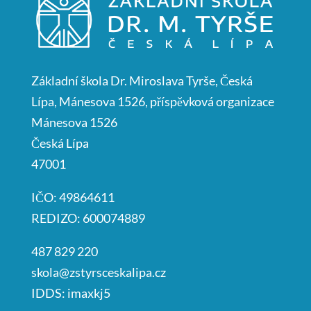
Základní škola Dr. Miroslava Tyrše, Česká
Lípa, Mánesova 1526, příspěvková organizace
Mánesova 1526
Česká Lípa
47001
IČO: 49864611
REDIZO: 600074889
487 829 220
skola@zstyrsceskalipa.cz
IDDS: imaxkj5