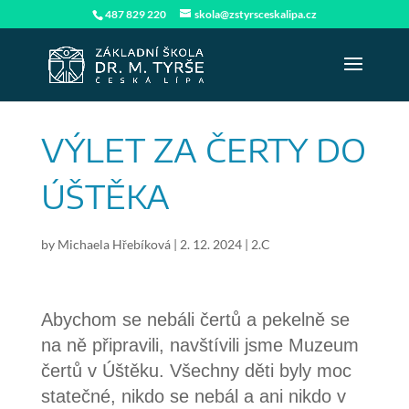
487 829 220
skola@zstyrsceskalipa.cz
VÝLET ZA ČERTY DO
ÚŠTĚKA
by
Michaela Hřebíková
|
2. 12. 2024
|
2.C
Abychom se nebáli čertů a pekelně se
na ně připravili, navštívili jsme Muzeum
čertů v Úštěku. Všechny děti byly moc
statečné, nikdo se nebál a ani nikdo v