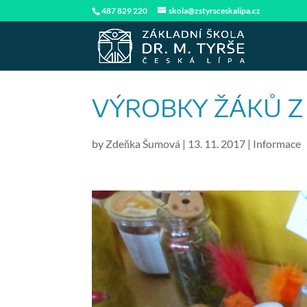
487 829 220
skola@zstyrsceskalipa.cz
VÝROBKY ŽÁKŮ Z 
by
Zdeňka Šumová
|
13. 11. 2017
|
Informace