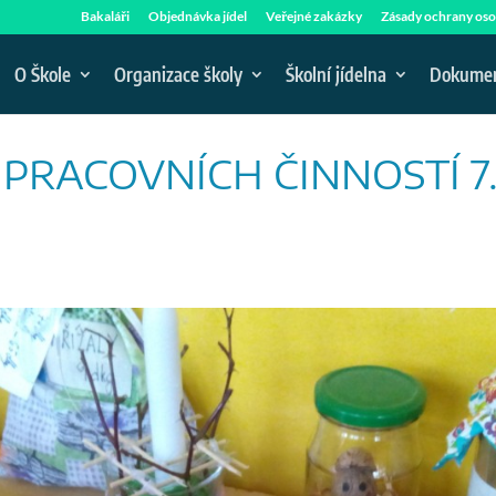
Bakaláři
Objednávka jídel
Veřejné zakázky
Zásady ochrany oso
O Škole
Organizace školy
Školní jídelna
Dokume
PRACOVNÍCH ČINNOSTÍ 7