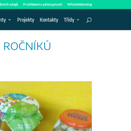
bních údajů
Prohlášení o přístupnosti
Whistleblowing
nty
Projekty
Kontakty
Třídy
. ROČNÍKŮ