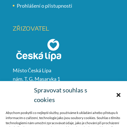
Prohlášení o přístupnosti
ZŘIZOVATEL
Město Česká Lípa
nám. T. G. Masaryka 1
Česká Lípa
Spravovat souhlas s
47001
cookies
IČO: 00260428
Abychom poskytli co nejlepší služby, používáme k ukládání a/nebo přístupu k
informacím o zařízení, technologie jako jsou soubory cookies. Souhlas s těmito
487 881 111
technologiemi nám umožní zpracovávat údaje, jako je chování při procházení