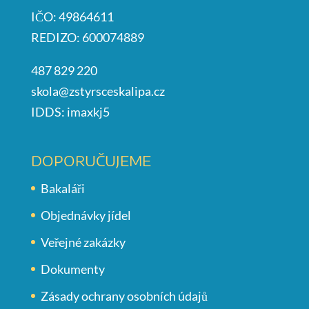
IČO: 49864611
REDIZO: 600074889
487 829 220
skola@zstyrsceskalipa.cz
IDDS: imaxkj5
DOPORUČUJEME
Bakaláři
Objednávky jídel
Veřejné zakázky
Dokumenty
Zásady ochrany osobních údajů