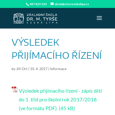
487 829 220
skola@zstyrsceskalipa.cz
VÝSLEDEK
PŘIJÍMACÍHO ŘÍZENÍ
by
Jiří Ort
|
10. 4. 2017
|
Informace
Výsledek přijímacího řízení - zápis dětí
do 1. tříd pro školní rok 2017/2018
(ve formátu PDF).