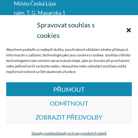
Město Česká Lípa
nám. T. G. Masaryka 1
Česká Lípa
Spravovat souhlas s
47001
cookies
IČO: 00260428
Abychom poskytli co nejlepší služby, používáme k ukládání a/nebo přístupu k
informacím o zařízení, technologie jako jsou soubory cookies. Souhlas s těmito
487 881 111
technologiemi nám umožní zpracovávat údaje, jako je chování při procházení
nebo jedinečná ID na tomto webu. Nesouhlas nebo odvolání souhlasu může
podatelna@mucl.cz
nepříznivě ovlivnit určité vlastnosti a funkce.
PŘIJMOUT
ODMÍTNOUT
ZOBRAZIT PŘEDVOLBY
© ZŠ Dr. M. Tyrše Česká Lípa, vytvořila
společnost
TrollComputers s.r.o.
Zásady cookies
Zásady ochrany osobních údajů