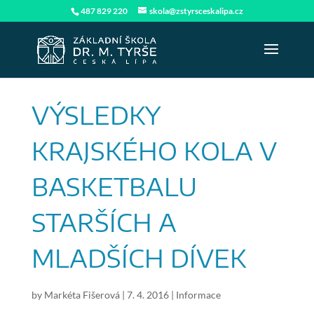
487 829 220
skola@zstyrsceskalipa.cz
VÝSLEDKY
KRAJSKÉHO KOLA V
BASKETBALU
STARŠÍCH A
MLADŠÍCH DÍVEK
by
Markéta Fišerová
|
7. 4. 2016
|
Informace