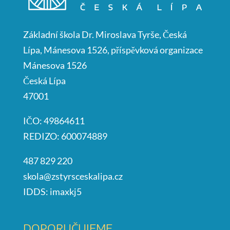
Základní škola Dr. Miroslava Tyrše, Česká
Lípa, Mánesova 1526, příspěvková organizace
Mánesova 1526
Česká Lípa
47001
IČO: 49864611
REDIZO: 600074889
487 829 220
skola@zstyrsceskalipa.cz
IDDS: imaxkj5
DOPORUČUJEME