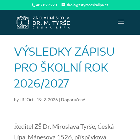
487 829 220
skola@zstyrsceskalipa.cz
VÝSLEDKY ZÁPISU
PRO ŠKOLNÍ ROK
2026/2027
by
Jiří Ort
|
19. 2. 2026
|
Doporučené
Ředitel ZŠ Dr. Miroslava Tyrše, Česká
Lípa, Mánesova 1526, příspěvková