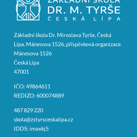
Základní škola Dr. Miroslava Tyrše, Česká
Lípa, Mánesova 1526, příspěvková organizace
Mánesova 1526
Česká Lípa
47001
IČO: 49864611
REDIZO: 600074889
487 829 220
skola@zstyrsceskalipa.cz
IDDS: imaxkj5