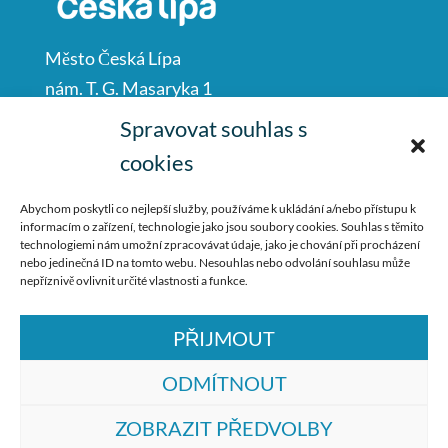
Město Česká Lípa
nám. T. G. Masaryka 1
Česká Lípa
Spravovat souhlas s
47001
cookies
IČO: 00260428
Abychom poskytli co nejlepší služby, používáme k ukládání a/nebo přístupu k
informacím o zařízení, technologie jako jsou soubory cookies. Souhlas s těmito
487 881 111
technologiemi nám umožní zpracovávat údaje, jako je chování při procházení
nebo jedinečná ID na tomto webu. Nesouhlas nebo odvolání souhlasu může
podatelna@mucl.cz
nepříznivě ovlivnit určité vlastnosti a funkce.
PŘIJMOUT
ODMÍTNOUT
ZOBRAZIT PŘEDVOLBY
© ZŠ Dr. M. Tyrše Česká Lípa, vytvořila