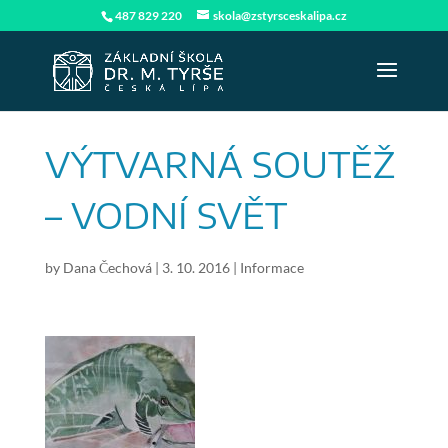
487 829 220
skola@zstyrsceskalipa.cz
VÝTVARNÁ SOUTĚŽ
– VODNÍ SVĚT
by
Dana Čechová
|
3. 10. 2016
|
Informace