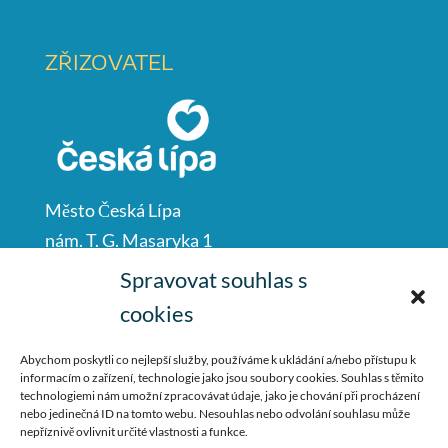
ZŘIZOVATEL
Město Česká Lípa
nám. T. G. Masaryka 1
Česká Lípa
Spravovat souhlas s
47001
cookies
IČO: 00260428
Abychom poskytli co nejlepší služby, používáme k ukládání a/nebo přístupu k
informacím o zařízení, technologie jako jsou soubory cookies. Souhlas s těmito
487 881 111
technologiemi nám umožní zpracovávat údaje, jako je chování při procházení
nebo jedinečná ID na tomto webu. Nesouhlas nebo odvolání souhlasu může
podatelna@mucl.cz
nepříznivě ovlivnit určité vlastnosti a funkce.