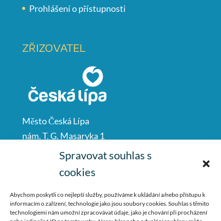
Prohlášení o přístupnosti
ZŘIZOVATEL
Město Česká Lípa
nám. T. G. Masaryka 1
Česká Lípa
Spravovat souhlas s
47001
cookies
IČO: 00260428
Abychom poskytli co nejlepší služby, používáme k ukládání a/nebo přístupu k
informacím o zařízení, technologie jako jsou soubory cookies. Souhlas s těmito
487 881 111
technologiemi nám umožní zpracovávat údaje, jako je chování při procházení