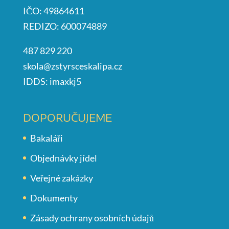
IČO: 49864611
REDIZO: 600074889
487 829 220
skola@zstyrsceskalipa.cz
IDDS: imaxkj5
DOPORUČUJEME
Bakaláři
Objednávky jídel
Veřejné zakázky
Dokumenty
Zásady ochrany osobních údajů