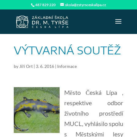
487 829 220
skola@zstyrsceskalipa.cz
VÝTVARNÁ SOUTĚŽ
by
Jiří Ort
|
3. 6. 2016
|
Informace
Město Česká Lípa ,
respektive odbor
životního prostředí
MUCL, vyhlásilo spolu
s Městskými lesy