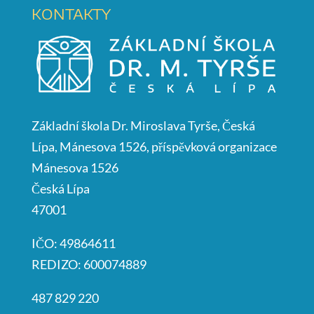
KONTAKTY
Základní škola Dr. Miroslava Tyrše, Česká
Lípa, Mánesova 1526, příspěvková organizace
Mánesova 1526
Česká Lípa
47001
IČO: 49864611
REDIZO: 600074889
487 829 220