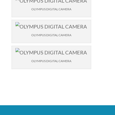
OLYMPUS DIGITAL CAMERA
OLYMPUS DIGITAL CAMERA
OLYMPUS DIGITAL CAMERA