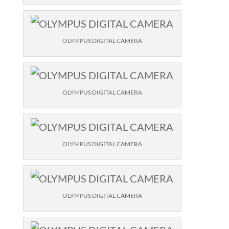
OLYMPUS DIGITAL CAMERA
OLYMPUS DIGITAL CAMERA
OLYMPUS DIGITAL CAMERA
OLYMPUS DIGITAL CAMERA