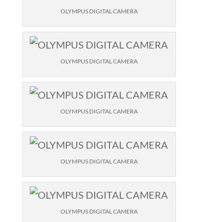
OLYMPUS DIGITAL CAMERA
OLYMPUS DIGITAL CAMERA
OLYMPUS DIGITAL CAMERA
OLYMPUS DIGITAL CAMERA
OLYMPUS DIGITAL CAMERA