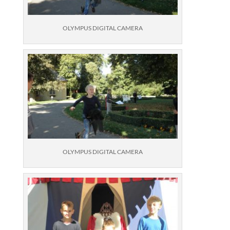
OLYMPUS DIGITAL CAMERA
OLYMPUS DIGITAL CAMERA