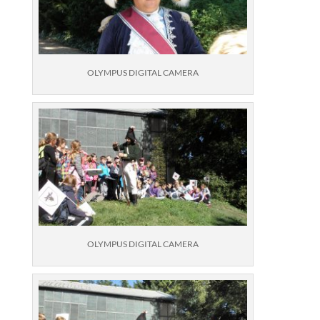
OLYMPUS DIGITAL CAMERA
OLYMPUS DIGITAL CAMERA