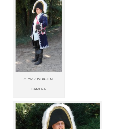
OLYMPUS DIGITAL
CAMERA