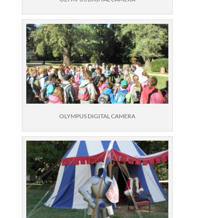
OLYMPUS DIGITAL CAMERA