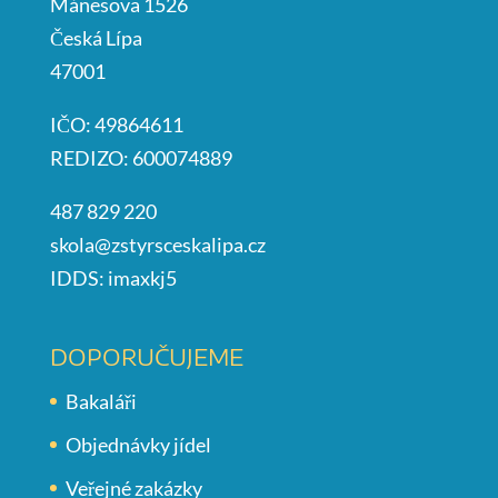
Mánesova 1526
Česká Lípa
47001
IČO: 49864611
REDIZO: 600074889
487 829 220
skola@zstyrsceskalipa.cz
IDDS: imaxkj5
DOPORUČUJEME
Bakaláři
Objednávky jídel
Veřejné zakázky