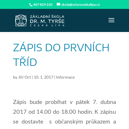
487 829 220
skola@zstyrsceskalipa.cz
ZÁPIS DO PRVNÍCH
TŘÍD
by
Jiří Ort
|
10. 1. 2017
|
Informace
Zápis bude probíhat v pátek 7. dubna
2017 od 14.00 do 18.00 hodin. K zápisu
se dostavte s občanským průkazem a