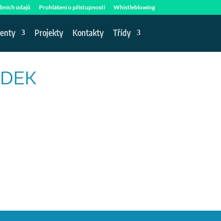
bních údajů
Prohlášení o přístupnosti
Whistleblowing
enty
Projekty
Kontakty
Třídy
ÍDEK