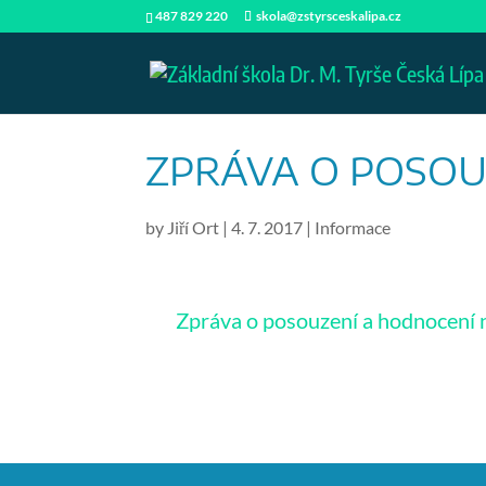
487 829 220
skola@zstyrsceskalipa.cz
ZPRÁVA O POSOU
by
Jiří Ort
|
4. 7. 2017
|
Informace
Zpráva o posouzení a hodnocení 