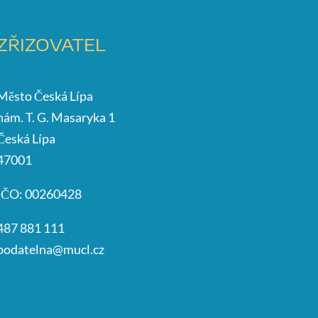
ZŘIZOVATEL
Město Česká Lípa
nám. T. G. Masaryka 1
Česká Lípa
47001
IČO: 00260428
487 881 111
podatelna@mucl.cz