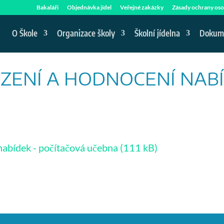
Bakaláři
Objednávka jídel
Veřejné zakázky
Zásady ochrany oso
O Škole
Organizace školy
Školní jídelna
Dokum
ZENÍ A HODNOCENÍ NAB
nabídek - počítačová učebna