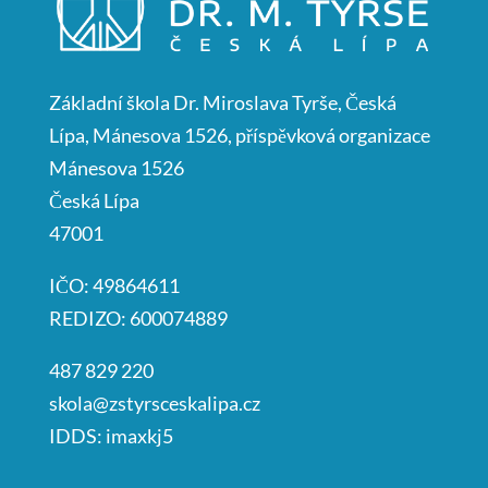
Základní škola Dr. Miroslava Tyrše, Česká
Lípa, Mánesova 1526, příspěvková organizace
Mánesova 1526
Česká Lípa
47001
IČO: 49864611
REDIZO: 600074889
487 829 220
skola@zstyrsceskalipa.cz
IDDS: imaxkj5