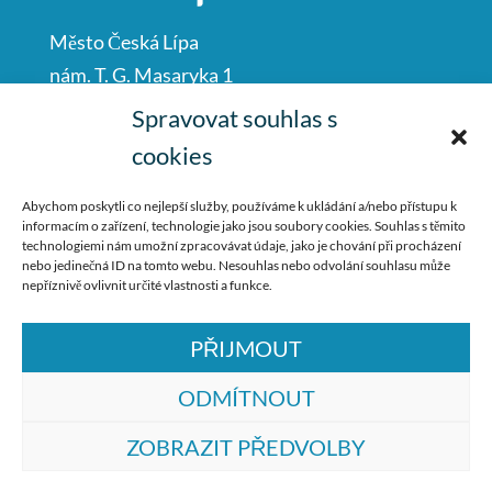
Město Česká Lípa
nám. T. G. Masaryka 1
Česká Lípa
Spravovat souhlas s
47001
cookies
IČO: 00260428
Abychom poskytli co nejlepší služby, používáme k ukládání a/nebo přístupu k
informacím o zařízení, technologie jako jsou soubory cookies. Souhlas s těmito
487 881 111
technologiemi nám umožní zpracovávat údaje, jako je chování při procházení
nebo jedinečná ID na tomto webu. Nesouhlas nebo odvolání souhlasu může
podatelna@mucl.cz
nepříznivě ovlivnit určité vlastnosti a funkce.
PŘIJMOUT
ODMÍTNOUT
ZOBRAZIT PŘEDVOLBY
© ZŠ Dr. M. Tyrše Česká Lípa, vytvořila