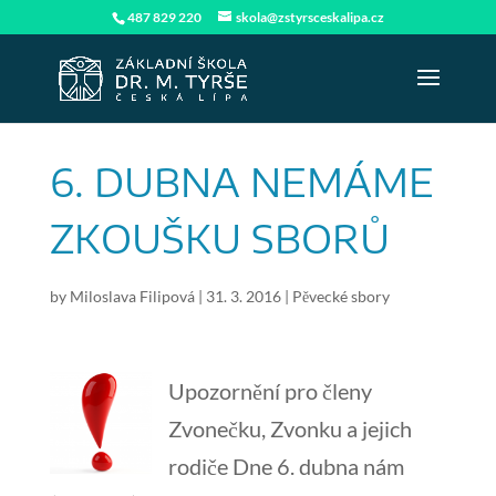
487 829 220
skola@zstyrsceskalipa.cz
6. DUBNA NEMÁME
ZKOUŠKU SBORŮ
by
Miloslava Filipová
|
31. 3. 2016
|
Pěvecké sbory
Upozornění pro členy
Zvonečku, Zvonku a jejich
rodiče Dne 6. dubna nám