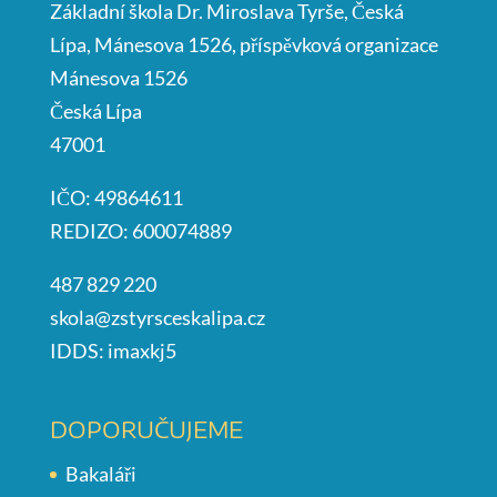
Základní škola Dr. Miroslava Tyrše, Česká
Lípa, Mánesova 1526, příspěvková organizace
Mánesova 1526
Česká Lípa
47001
IČO: 49864611
REDIZO: 600074889
487 829 220
skola@zstyrsceskalipa.cz
IDDS: imaxkj5
DOPORUČUJEME
Bakaláři