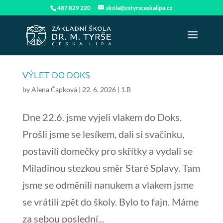
487 829 220
skola@zstyrsceskalipa.cz
VÝLET DO DOKS
by
Alena Čapková
|
22. 6. 2026
|
1.B
Dne 22.6. jsme vyjeli vlakem do Doks.
Prošli jsme se lesíkem, dali si svačinku,
postavili domečky pro skřítky a vydali se
Miladinou stezkou směr Staré Splavy. Tam
jsme se odměnili nanukem a vlakem jsme
se vrátili zpět do školy. Bylo to fajn. Máme
za sebou poslední...