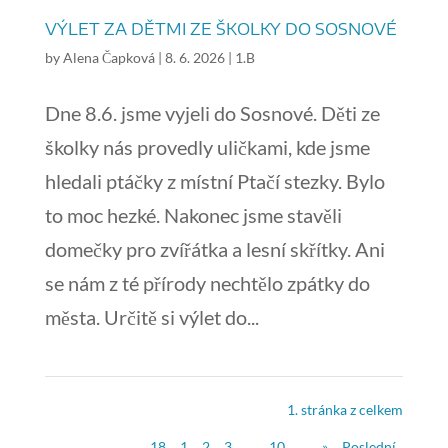
VÝLET ZA DĚTMI ZE ŠKOLKY DO SOSNOVÉ
by
Alena Čapková
|
8. 6. 2026
|
1.B
Dne 8.6. jsme vyjeli do Sosnové. Děti ze
školky nás provedly uličkami, kde jsme
hledali ptáčky z místní Ptačí stezky. Bylo
to moc hezké. Nakonec jsme stavěli
domečky pro zvířátka a lesní skřítky. Ani
se nám z té přírody nechtělo zpátky do
města. Určitě si výlet do...
1. stránka z celkem
18
1
2
3
...
10
...
»
Poslední