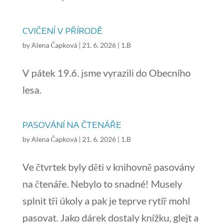
CVIČENÍ V PŘÍRODĚ
by
Alena Čapková
|
21. 6. 2026
|
1.B
V pátek 19.6. jsme vyrazili do Obecního
lesa.
PASOVÁNÍ NA ČTENÁŘE
by
Alena Čapková
|
21. 6. 2026
|
1.B
Ve čtvrtek byly děti v knihovně pasovány
na čtenáře. Nebylo to snadné! Musely
splnit tři úkoly a pak je teprve rytíř mohl
pasovat. Jako dárek dostaly knížku, glejt a