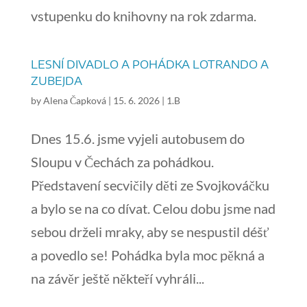
vstupenku do knihovny na rok zdarma.
LESNÍ DIVADLO A POHÁDKA LOTRANDO A
ZUBEJDA
by
Alena Čapková
|
15. 6. 2026
|
1.B
Dnes 15.6. jsme vyjeli autobusem do
Sloupu v Čechách za pohádkou.
Představení secvičily děti ze Svojkováčku
a bylo se na co dívat. Celou dobu jsme nad
sebou drželi mraky, aby se nespustil déšť
a povedlo se! Pohádka byla moc pěkná a
na závěr ještě někteří vyhráli...