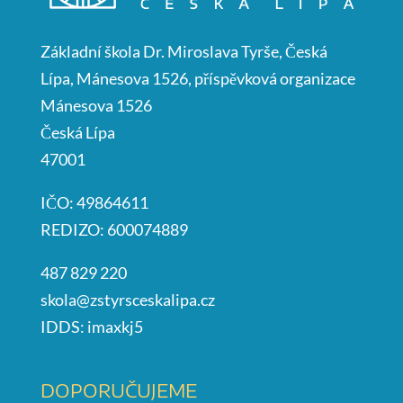
Základní škola Dr. Miroslava Tyrše, Česká
Lípa, Mánesova 1526, příspěvková organizace
Mánesova 1526
Česká Lípa
47001
IČO: 49864611
REDIZO: 600074889
487 829 220
skola@zstyrsceskalipa.cz
IDDS: imaxkj5
DOPORUČUJEME