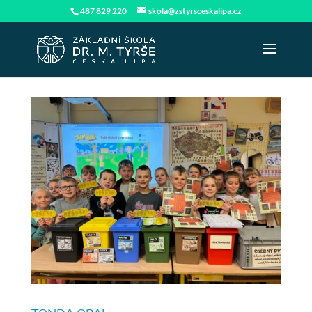
487 829 220
skola@zstyrsceskalipa.cz