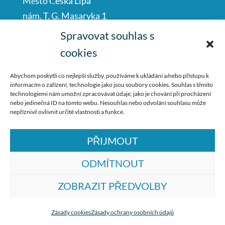
Město Česká Lípa
nám. T. G. Masaryka 1
Česká Lípa
Spravovat souhlas s
47001
cookies
IČO: 00260428
Abychom poskytli co nejlepší služby, používáme k ukládání a/nebo přístupu k
informacím o zařízení, technologie jako jsou soubory cookies. Souhlas s těmito
487 881 111
technologiemi nám umožní zpracovávat údaje, jako je chování při procházení
nebo jedinečná ID na tomto webu. Nesouhlas nebo odvolání souhlasu může
podatelna@mucl.cz
nepříznivě ovlivnit určité vlastnosti a funkce.
PŘIJMOUT
ODMÍTNOUT
ZOBRAZIT PŘEDVOLBY
© ZŠ Dr. M. Tyrše Česká Lípa, vytvořila
společnost
TrollComputers s.r.o.
Zásady cookies
Zásady ochrany osobních údajů