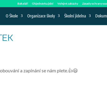
Bakaláři
Objednávka jídel
Veřejné zakázky
Zásady ochrany oso
O Škole
Organizace školy
Školní jídelna
Dokum
TEK
 obouvání a zapínání se nám plete.👍😃