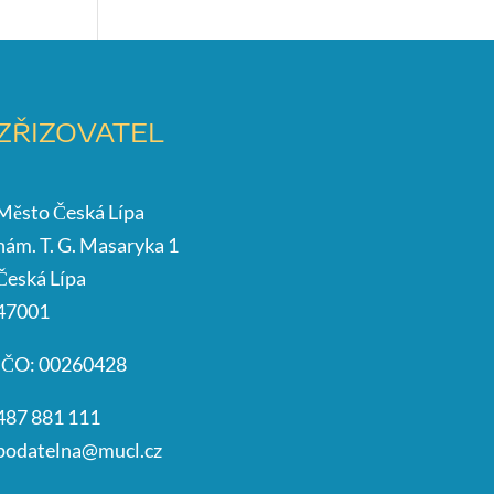
ZŘIZOVATEL
Město Česká Lípa
nám. T. G. Masaryka 1
Česká Lípa
47001
IČO: 00260428
487 881 111
podatelna@mucl.cz