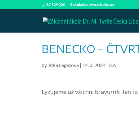
487 829 220
skola@zstyrsceskalipa.cz
BENECKO – ČTVR
by
Jitka Legezová
|
14. 3. 2024
|
3.A
Lyžujeme už všichni bravurně. Jen to