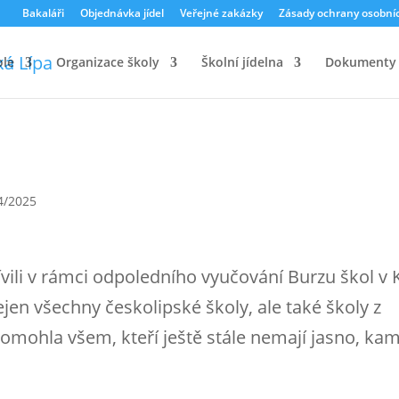
Bakaláři
Objednávka jídel
Veřejné zakázky
Zásady ochrany osobní
ole
Organizace školy
Školní jídelna
Dokumenty
4/2025
ívili v rámci odpoledního vyučování Burzu škol v
ejen všechny českolipské školy, ale také školy z
 pomohla všem, kteří ještě stále nemají jasno, ka