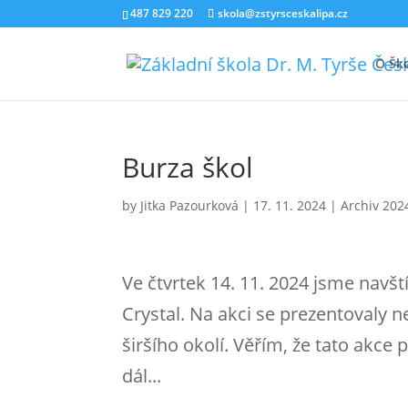
487 829 220
skola@zstyrsceskalipa.cz
O Šk
Burza škol
by
Jitka Pazourková
|
17. 11. 2024
|
Archiv 202
Ve čtvrtek 14. 11. 2024 jsme navšt
Crystal. Na akci se prezentovaly n
širšího okolí. Věřím, že tato akce
dál...