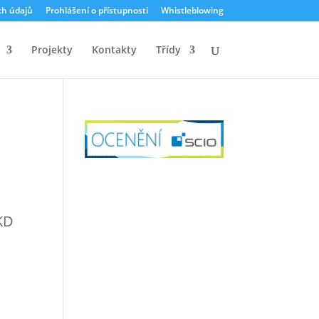
ch údajů
Prohlášení o přístupnosti
Whistleblowing
Projekty
Kontakty
Třídy
 KD
m