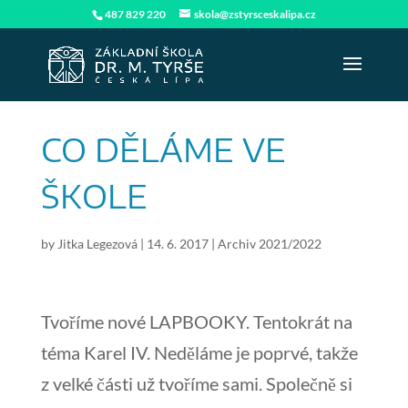
487 829 220
skola@zstyrsceskalipa.cz
CO DĚLÁME VE
ŠKOLE
by
Jitka Legezová
|
14. 6. 2017
|
Archiv 2021/2022
Tvoříme nové LAPBOOKY. Tentokrát na
téma Karel IV. Neděláme je poprvé, takže
z velké části už tvoříme sami. Společně si