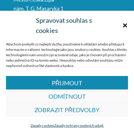
nám. T. G. Masaryka 1
Česká Lípa
Spravovat souhlas s
47001
cookies
IČO: 00260428
Abychom poskytli co nejlepší služby, používáme k ukládání a/nebo přístupu k
informacím o zařízení, technologie jako jsou soubory cookies. Souhlas s těmito
487 881 111
technologiemi nám umožní zpracovávat údaje, jako je chování při procházení
nebo jedinečná ID na tomto webu. Nesouhlas nebo odvolání souhlasu může
podatelna@mucl.cz
nepříznivě ovlivnit určité vlastnosti a funkce.
PŘIJMOUT
ODMÍTNOUT
ZOBRAZIT PŘEDVOLBY
© ZŠ Dr. M. Tyrše Česká Lípa, vytvořila
společnost
TrollComputers s.r.o.
Zásady cookies
Zásady ochrany osobních údajů