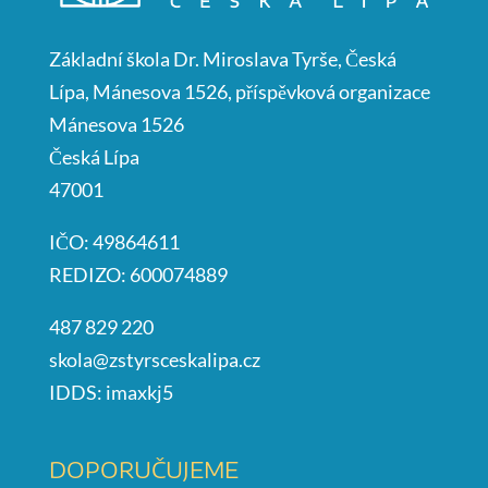
Základní škola Dr. Miroslava Tyrše, Česká
Lípa, Mánesova 1526, příspěvková organizace
Mánesova 1526
Česká Lípa
47001
IČO: 49864611
REDIZO: 600074889
487 829 220
skola@zstyrsceskalipa.cz
IDDS: imaxkj5
DOPORUČUJEME