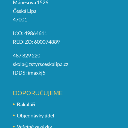
Mánesova 1526
Česká Lípa
47001
IČO: 49864611
REDIZO: 600074889
487 829 220
skola@zstyrsceskalipa.cz
IDDS: imaxkj5
DOPORUČUJEME
Bakaláři
Objednávky jídel
Veřejné zakázky