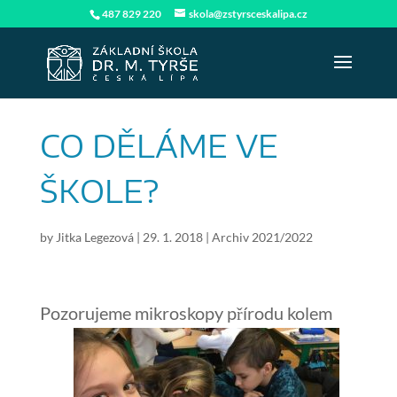
487 829 220
skola@zstyrsceskalipa.cz
CO DĚLÁME VE
ŠKOLE?
by
Jitka Legezová
|
29. 1. 2018
|
Archiv 2021/2022
Pozorujeme mikroskopy přírodu kolem