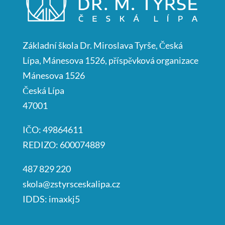
Základní škola Dr. Miroslava Tyrše, Česká
Lípa, Mánesova 1526, příspěvková organizace
Mánesova 1526
Česká Lípa
47001
IČO: 49864611
REDIZO: 600074889
487 829 220
skola@zstyrsceskalipa.cz
IDDS: imaxkj5