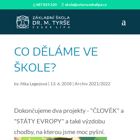
487 829 220
skola@zstyrsceskalipa.cz
CO DĚLÁME VE
ŠKOLE?
by
Jitka Legezová
|
13. 6. 2018
|
Archiv 2021/2022
Dokončujeme dva projekty - "ČLOVĚK" a
"STÁTY EVROPY" a také výzdobu
chodby, na kterou jsme moc pyšní.