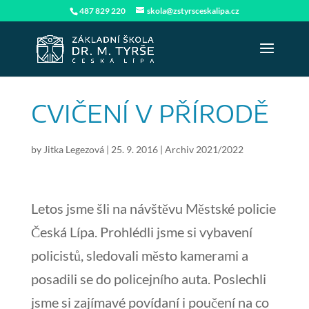
487 829 220
skola@zstyrsceskalipa.cz
CVIČENÍ V PŘÍRODĚ
by
Jitka Legezová
|
25. 9. 2016
|
Archiv 2021/2022
Letos jsme šli na návštěvu Městské policie
Česká Lípa. Prohlédli jsme si vybavení
policistů, sledovali město kamerami a
posadili se do policejního auta. Poslechli
jsme si zajímavé povídaní i poučení na co