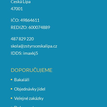
Česká Lípa
47001
IČO: 49864611
REDIZO: 600074889
487 829 220
skola@zstyrsceskalipa.cz
IDDS: imaxkj5
DOPORUČUJEME
Bakaláři
Objednávky jídel
Veřejné zakázky