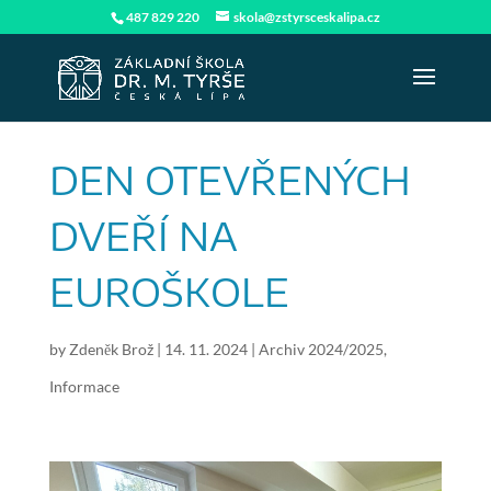
487 829 220
skola@zstyrsceskalipa.cz
DEN OTEVŘENÝCH
DVEŘÍ NA
EUROŠKOLE
by
Zdeněk Brož
|
14. 11. 2024
|
Archiv 2024/2025
,
Informace