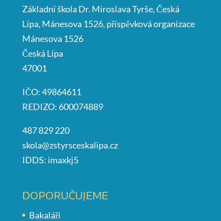
Základní škola Dr. Miroslava Tyrše, Česká
Lípa, Mánesova 1526, příspěvková organizace
Mánesova 1526
Česká Lípa
47001
IČO: 49864611
REDIZO: 600074889
487 829 220
skola@zstyrsceskalipa.cz
IDDS: imaxkj5
DOPORUČUJEME
Bakaláři