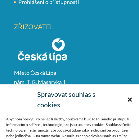
Prohlášení o přístupnosti
ZŘIZOVATEL
Město Česká Lípa
nám. T. G. Masaryka 1
Česká Lípa
Spravovat souhlas s
47001
cookies
IČO: 00260428
Abychom poskytli co nejlepší služby, používáme k ukládání a/nebo přístupu k
informacím o zařízení, technologie jako jsou soubory cookies. Souhlas s těmito
487 881 111
technologiemi nám umožní zpracovávat údaje, jako je chování při procházení
nebo jedinečná ID na tomto webu. Nesouhlas nebo odvolání souhlasu může