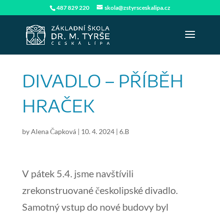
487 829 220
skola@zstyrsceskalipa.cz
DIVADLO – PŘÍBĚH
HRAČEK
by
Alena Čapková
|
10. 4. 2024
|
6.B
V pátek 5.4. jsme navštívili
zrekonstruované českolipské divadlo.
Samotný vstup do nové budovy byl