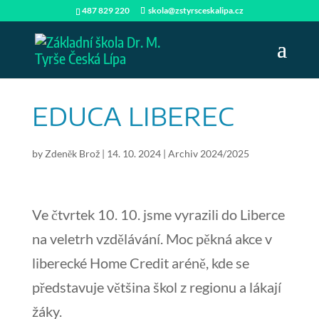
487 829 220
skola@zstyrsceskalipa.cz
EDUCA LIBEREC
by
Zdeněk Brož
|
14. 10. 2024
|
Archiv 2024/2025
Ve čtvrtek 10. 10. jsme vyrazili do Liberce
na veletrh vzdělávání. Moc pěkná akce v
liberecké Home Credit aréně, kde se
představuje většina škol z regionu a lákají
žáky.