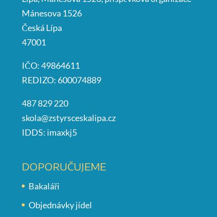
Mánesova 1526
Česká Lípa
47001
IČO: 49864611
REDIZO: 600074889
487 829 220
skola@zstyrsceskalipa.cz
IDDS: imaxkj5
DOPORUČUJEME
Bakaláři
Objednávky jídel