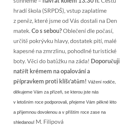
stihneme –
návrat kolem 13.30 h.
Cestu
hradí škola (SRPDŠ), vstup zaplatíme
z peněz, které jsme od Vás dostali na Den
matek.
Co s sebou?
Oblečení dle počasí,
určitě pokrývku hlavy, dostatek pití, malé
kapesné na zmrzlinu, pohodlné turistické
boty. Věci do batůžku na záda!
Doporučuji
natřít krémem na opalování a
přípravkem proti klíšťatům!
Vážení rodiče,
děkujeme Vám za přízeň, se kterou jste nás
v letošním roce podporovali, přejeme Vám pěkné léto
a příjemnou dovolenou a v příštím roce zase na
M. Filipová
shledanou!