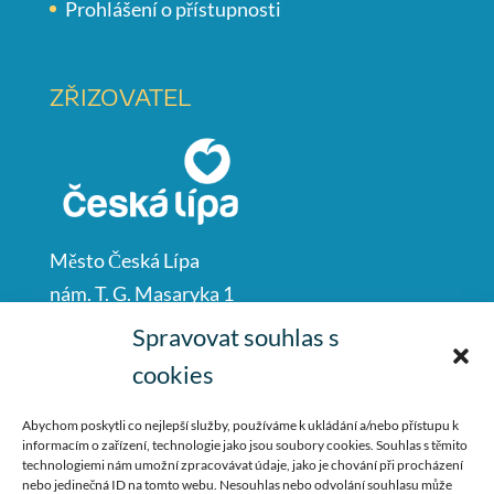
Prohlášení o přístupnosti
ZŘIZOVATEL
Město Česká Lípa
nám. T. G. Masaryka 1
Česká Lípa
Spravovat souhlas s
47001
cookies
IČO: 00260428
Abychom poskytli co nejlepší služby, používáme k ukládání a/nebo přístupu k
informacím o zařízení, technologie jako jsou soubory cookies. Souhlas s těmito
487 881 111
technologiemi nám umožní zpracovávat údaje, jako je chování při procházení
nebo jedinečná ID na tomto webu. Nesouhlas nebo odvolání souhlasu může