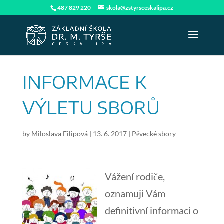
487 829 220
skola@zstyrsceskalipa.cz
INFORMACE K
VÝLETU SBORŮ
by
Miloslava Filipová
|
13. 6. 2017
|
Pěvecké sbory
Vážení rodiče,
oznamuji Vám
definitivní informaci o