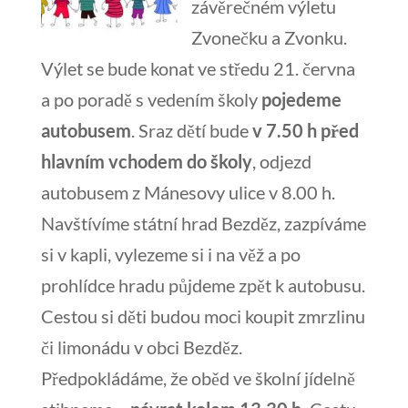
závěrečném výletu
Zvonečku a Zvonku.
Výlet se bude konat ve středu 21. června
a po poradě s vedením školy
pojedeme
autobusem
. Sraz dětí bude
v 7.50 h před
hlavním vchodem do školy
, odjezd
autobusem z Mánesovy ulice v 8.00 h.
Navštívíme státní hrad Bezděz, zazpíváme
si v kapli, vylezeme si i na věž a po
prohlídce hradu půjdeme zpět k autobusu.
Cestou si děti budou moci koupit zmrzlinu
či limonádu v obci Bezděz.
Předpokládáme, že oběd ve školní jídelně