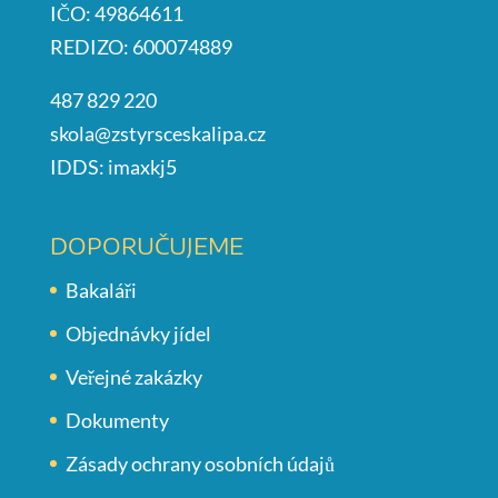
IČO: 49864611
REDIZO: 600074889
487 829 220
skola@zstyrsceskalipa.cz
IDDS: imaxkj5
DOPORUČUJEME
Bakaláři
Objednávky jídel
Veřejné zakázky
Dokumenty
Zásady ochrany osobních údajů