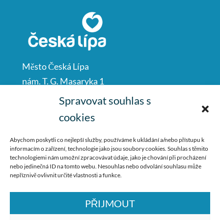
Město Česká Lípa
nám. T. G. Masaryka 1
Česká Lípa
Spravovat souhlas s
47001
cookies
IČO: 00260428
Abychom poskytli co nejlepší služby, používáme k ukládání a/nebo přístupu k
informacím o zařízení, technologie jako jsou soubory cookies. Souhlas s těmito
487 881 111
technologiemi nám umožní zpracovávat údaje, jako je chování při procházení
nebo jedinečná ID na tomto webu. Nesouhlas nebo odvolání souhlasu může
podatelna@mucl.cz
nepříznivě ovlivnit určité vlastnosti a funkce.
PŘIJMOUT