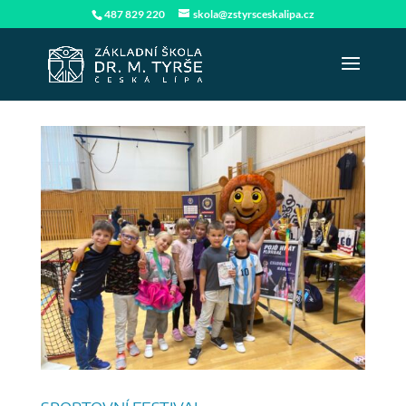
487 829 220
skola@zstyrsceskalipa.cz