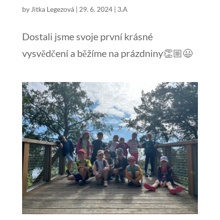
by
Jitka Legezová
|
29. 6. 2024
|
3.A
Dostali jsme svoje první krásné
vysvědčení a běžíme na prázdniny👏🏼😃