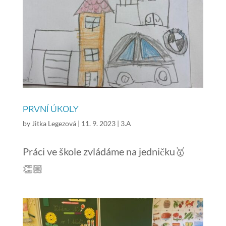
PRVNÍ ÚKOLY
by
Jitka Legezová
|
11. 9. 2023
|
3.A
Práci ve škole zvládáme na jedničku🥇
👏🏼