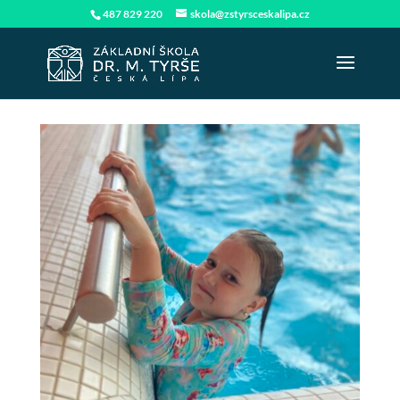
487 829 220
skola@zstyrsceskalipa.cz