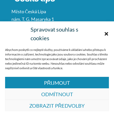
Město Česká Lípa
nám. T. G. Masaryka 1
Česká Lípa
Spravovat souhlas s
47001
cookies
IČO: 00260428
Abychom poskytli co nejlepší služby, používáme k ukládání a/nebo přístupu k
informacím o zařízení, technologie jako jsou soubory cookies. Souhlas s těmito
487 881 111
technologiemi nám umožní zpracovávat údaje, jako je chování při procházení
nebo jedinečná ID na tomto webu. Nesouhlas nebo odvolání souhlasu může
podatelna@mucl.cz
nepříznivě ovlivnit určité vlastnosti a funkce.
PŘIJMOUT
ODMÍTNOUT
ZOBRAZIT PŘEDVOLBY
© ZŠ Dr. M. Tyrše Česká Lípa, vytvořila