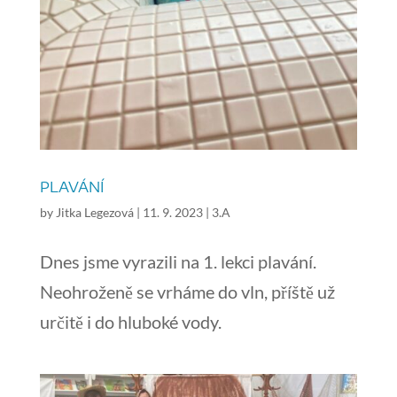
PLAVÁNÍ
by
Jitka Legezová
|
11. 9. 2023
|
3.A
Dnes jsme vyrazili na 1. lekci plavání.
Neohroženě se vrháme do vln, příště už
určitě i do hluboké vody.