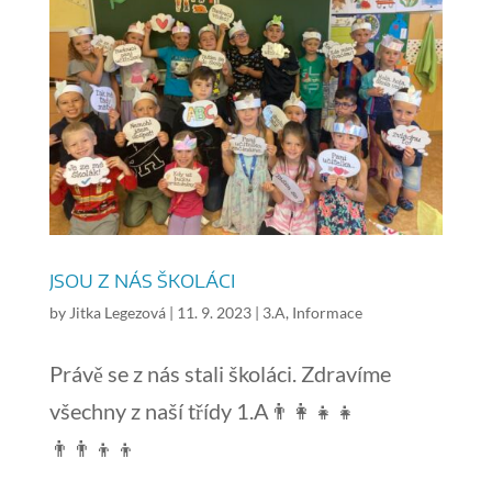
JSOU Z NÁS ŠKOLÁCI
by
Jitka Legezová
|
11. 9. 2023
|
3.A
,
Informace
Právě se z nás stali školáci. Zdravíme
všechny z naší třídy 1.A👨‍👩‍👧‍👧
👨‍👨‍👦‍👦