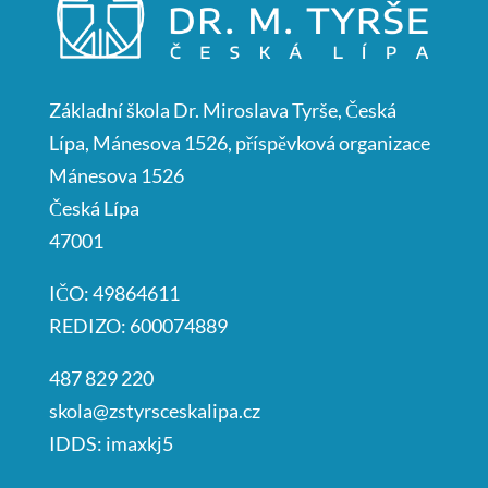
Základní škola Dr. Miroslava Tyrše, Česká
Lípa, Mánesova 1526, příspěvková organizace
Mánesova 1526
Česká Lípa
47001
IČO: 49864611
REDIZO: 600074889
487 829 220
skola@zstyrsceskalipa.cz
IDDS: imaxkj5