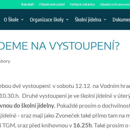
Bakaláři
Objednávka jídel
Veřejné zakázky
Zásady ochrany oso
O Škole
Organizace školy
Školní jídelna
Dokume
JDEME NA VYSTOUPENÍ?
sbory
bou dvě vystoupení: v sobotu 12.12. na Vodním hrad
10.30.h. Druhé vystoupení je ve školní jídelně v úter
ovnou do školní jídelny.
Pokaždé prosím o dochvilnos
 jídelně - sraz mají jako Zvoneček také přímo tam na 
í TGM, sraz před knihovnou v
16.25h
. Také prosím 