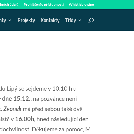
bních údajů
Prohlášení o přístupnosti
Whistleblowing
nty
Projekty
Kontakty
Třídy
u Lipý se sejdeme v 10.10 h u
ý
dne 15.12.
, na pozvánce není
t.
Zvonek
má před sebou také dvě
místě v
16.00h
, hned následující den
o dochvilnost. Děkujeme za pomoc, M.