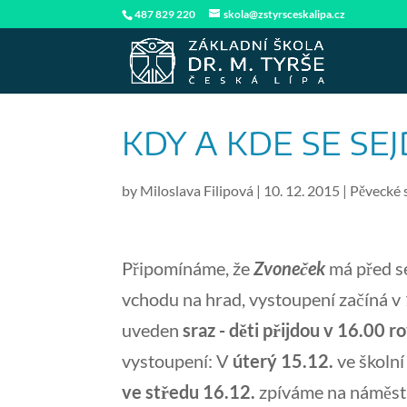
487 829 220
skola@zstyrsceskalipa.cz
KDY A KDE SE SE
by
Miloslava Filipová
|
10. 12. 2015
|
Pěvecké 
Připomínáme, že
Zvoneček
má před se
vchodu na hrad, vystoupení začíná v 
uveden
sraz - děti přijdou v 16.00 r
vystoupení: V
úterý 15.12.
ve školní
ve středu 16.12.
zpíváme na náměst