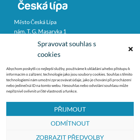
Město Česká Lípa
nám. T. G. Masaryka 1
Česká Lípa
Spravovat souhlas s
47001
cookies
IČO: 00260428
Abychom poskytli co nejlepší služby, používáme k ukládání a/nebo přístupu k
informacím o zařízení, technologie jako jsou soubory cookies. Souhlas s těmito
487 881 111
technologiemi nám umožní zpracovávat údaje, jako je chování při procházení
nebo jedinečná ID na tomto webu. Nesouhlas nebo odvolání souhlasu může
podatelna@mucl.cz
nepříznivě ovlivnit určité vlastnosti a funkce.
PŘIJMOUT
ODMÍTNOUT
ZOBRAZIT PŘEDVOLBY