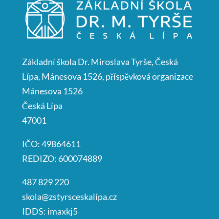
Základní škola Dr. Miroslava Tyrše, Česká
Lípa, Mánesova 1526, příspěvková organizace
Mánesova 1526
Česká Lípa
47001
IČO: 49864611
REDIZO: 600074889
487 829 220
skola@zstyrsceskalipa.cz
IDDS: imaxkj5