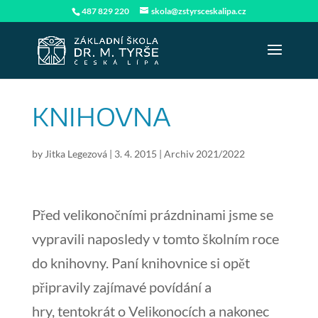
487 829 220
skola@zstyrsceskalipa.cz
KNIHOVNA
by
Jitka Legezová
|
3. 4. 2015
|
Archiv 2021/2022
Před velikonočními prázdninami jsme se
vypravili naposledy v tomto školním roce
do knihovny. Paní knihovnice si opět
připravily zajímavé povídání a
hry, tentokrát o Velikonocích a nakonec