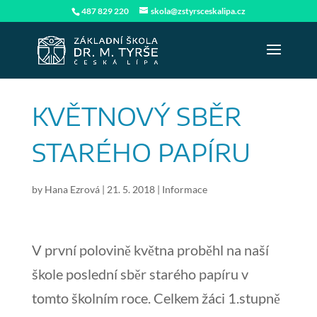
487 829 220
skola@zstyrsceskalipa.cz
KVĚTNOVÝ SBĚR
STARÉHO PAPÍRU
by
Hana Ezrová
|
21. 5. 2018
|
Informace
V první polovině května proběhl na naší
škole poslední sběr starého papíru v
tomto školním roce. Celkem žáci 1.stupně