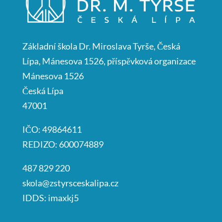
Základní škola Dr. Miroslava Tyrše, Česká
Lípa, Mánesova 1526, příspěvková organizace
Mánesova 1526
Česká Lípa
47001
IČO: 49864611
REDIZO: 600074889
487 829 220
skola@zstyrsceskalipa.cz
IDDS: imaxkj5