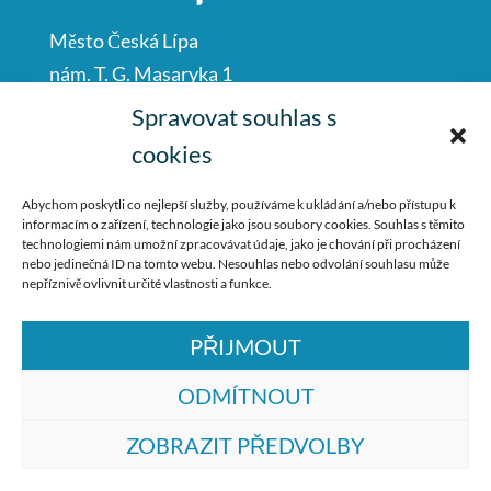
Město Česká Lípa
nám. T. G. Masaryka 1
Česká Lípa
Spravovat souhlas s
47001
cookies
IČO: 00260428
Abychom poskytli co nejlepší služby, používáme k ukládání a/nebo přístupu k
informacím o zařízení, technologie jako jsou soubory cookies. Souhlas s těmito
487 881 111
technologiemi nám umožní zpracovávat údaje, jako je chování při procházení
nebo jedinečná ID na tomto webu. Nesouhlas nebo odvolání souhlasu může
podatelna@mucl.cz
nepříznivě ovlivnit určité vlastnosti a funkce.
PŘIJMOUT
ODMÍTNOUT
ZOBRAZIT PŘEDVOLBY
© ZŠ Dr. M. Tyrše Česká Lípa, vytvořila