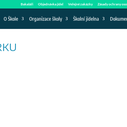
Bakaláři
Objednávka jídel
Veřejné zakázky
Zásady ochrany oso
O Škole
Organizace školy
Školní jídelna
Dokume
RKU