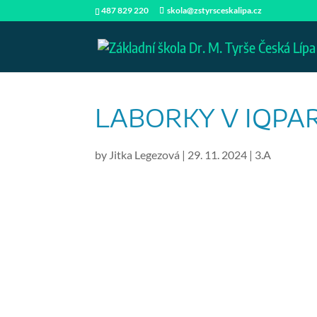
487 829 220
skola@zstyrsceskalipa.cz
LABORKY V IQPA
by
Jitka Legezová
|
29. 11. 2024
|
3.A