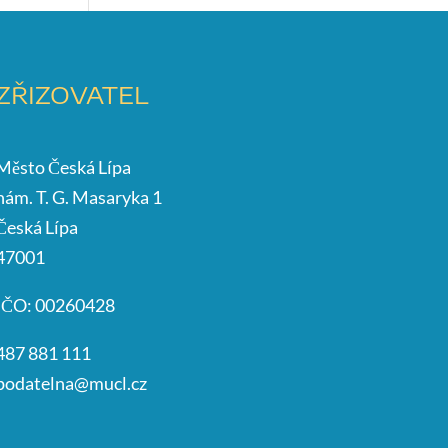
ZŘIZOVATEL
Město Česká Lípa
nám. T. G. Masaryka 1
Česká Lípa
47001
IČO: 00260428
487 881 111
podatelna@mucl.cz