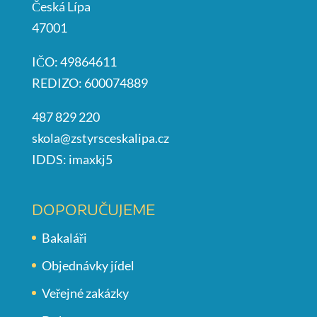
Česká Lípa
47001
IČO: 49864611
REDIZO: 600074889
487 829 220
skola@zstyrsceskalipa.cz
IDDS: imaxkj5
DOPORUČUJEME
Bakaláři
Objednávky jídel
Veřejné zakázky