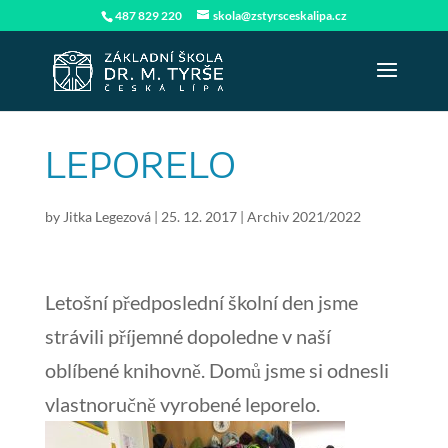
487 829 220
skola@zstyrsceskalipa.cz
LEPORELO
by
Jitka Legezová
|
25. 12. 2017
|
Archiv 2021/2022
Letošní předposlední školní den jsme
strávili příjemné dopoledne v naší
oblíbené knihovně. Domů jsme si odnesli
vlastnoručně vyrobené leporelo.