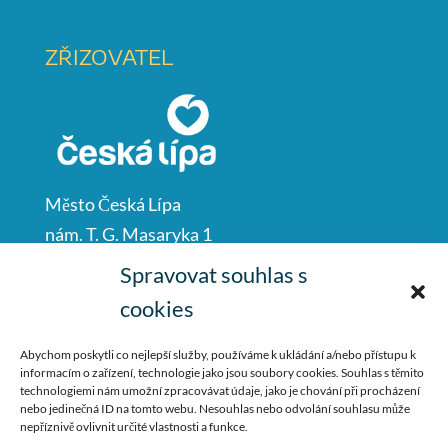
ZŘIZOVATEL
Město Česká Lípa
nám. T. G. Masaryka 1
Česká Lípa
Spravovat souhlas s
47001
cookies
IČO: 00260428
Abychom poskytli co nejlepší služby, používáme k ukládání a/nebo přístupu k
informacím o zařízení, technologie jako jsou soubory cookies. Souhlas s těmito
487 881 111
technologiemi nám umožní zpracovávat údaje, jako je chování při procházení
nebo jedinečná ID na tomto webu. Nesouhlas nebo odvolání souhlasu může
podatelna@mucl.cz
nepříznivě ovlivnit určité vlastnosti a funkce.