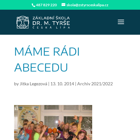
487 829 220
skola@zstyrsceskalipa.cz
MÁME RÁDI
ABECEDU
by
Jitka Legezová
|
13. 10. 2014
|
Archiv 2021/2022