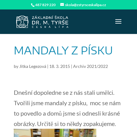
487 829 220
skola@zstyrsceskalipa.cz
MANDALY Z PÍSKU
by
Jitka Legezová
|
18. 3. 2015
|
Archiv 2021/2022
Dnešní dopoledne se z nás stali umělci.
Tvořili jsme mandaly z písku, moc se nám
to povedlo a domů jsme si odnesli krásné
obrázky. Určitě si to někdy zopakujeme.