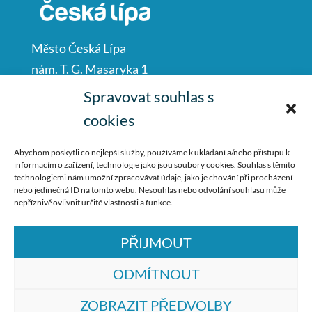
Město Česká Lípa
nám. T. G. Masaryka 1
Česká Lípa
Spravovat souhlas s
47001
cookies
IČO: 00260428
Abychom poskytli co nejlepší služby, používáme k ukládání a/nebo přístupu k
informacím o zařízení, technologie jako jsou soubory cookies. Souhlas s těmito
487 881 111
technologiemi nám umožní zpracovávat údaje, jako je chování při procházení
nebo jedinečná ID na tomto webu. Nesouhlas nebo odvolání souhlasu může
podatelna@mucl.cz
nepříznivě ovlivnit určité vlastnosti a funkce.
PŘIJMOUT
ODMÍTNOUT
ZOBRAZIT PŘEDVOLBY