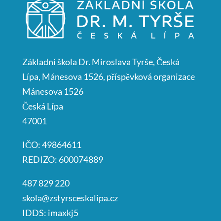
Základní škola Dr. Miroslava Tyrše, Česká
Lípa, Mánesova 1526, příspěvková organizace
Mánesova 1526
Česká Lípa
47001
IČO: 49864611
REDIZO: 600074889
487 829 220
skola@zstyrsceskalipa.cz
IDDS: imaxkj5