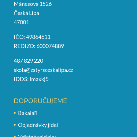
Mánesova 1526
Česká Lípa
47001
IČO: 49864611
REDIZO: 600074889
487 829 220
skola@zstyrsceskalipa.cz
IDDS: imaxkj5
DOPORUČUJEME
Bakaláři
Objednávky jídel
Veřejné zakázky