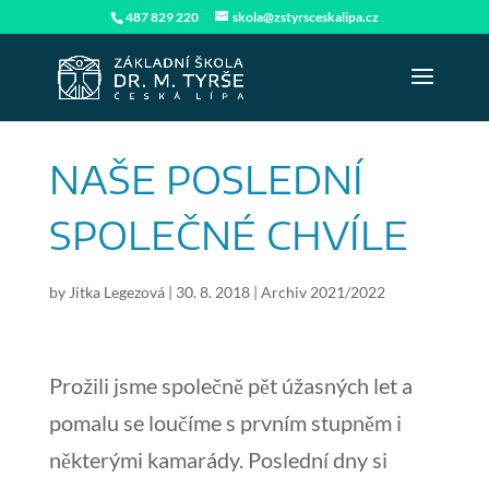
487 829 220
skola@zstyrsceskalipa.cz
NAŠE POSLEDNÍ
SPOLEČNÉ CHVÍLE
by
Jitka Legezová
|
30. 8. 2018
|
Archiv 2021/2022
Prožili jsme společně pět úžasných let a
pomalu se loučíme s prvním stupněm i
některými kamarády. Poslední dny si